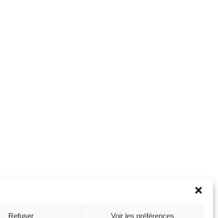
Refuser
Voir les préférences