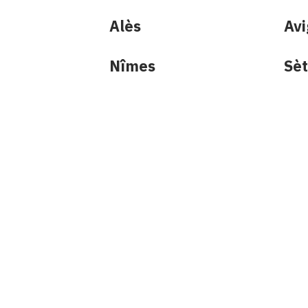
Alès
Av
Nîmes
Sè