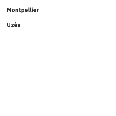
Montpellier
Uzès