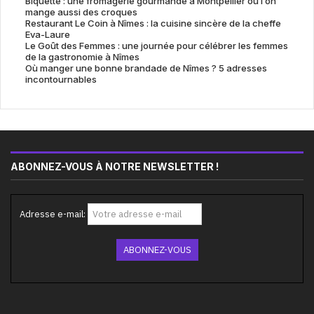
Biquette : une fromagerie gourmande à Montpellier où l’on
mange aussi des croques
Restaurant Le Coin à Nîmes : la cuisine sincère de la cheffe
Eva-Laure
Le Goût des Femmes : une journée pour célébrer les femmes
de la gastronomie à Nîmes
Où manger une bonne brandade de Nîmes ? 5 adresses
incontournables
ABONNEZ-VOUS À NOTRE NEWSLETTER !
Adresse e-mail: