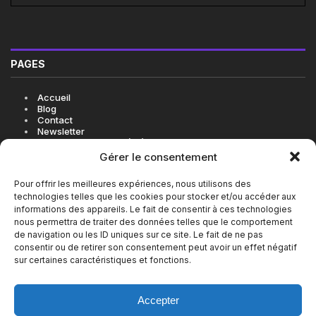
PAGES
Accueil
Blog
Contact
Newsletter
Politique de cookies (UE)
Gérer le consentement
Pour offrir les meilleures expériences, nous utilisons des
technologies telles que les cookies pour stocker et/ou accéder aux
LES BONNES ADRESSES EN VIDÉO SUR INSTAGRAM
informations des appareils. Le fait de consentir à ces technologies
nous permettra de traiter des données telles que le comportement
de navigation ou les ID uniques sur ce site. Le fait de ne pas
consentir ou de retirer son consentement peut avoir un effet négatif
sur certaines caractéristiques et fonctions.
Accepter