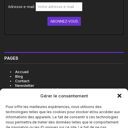
Adresse e-mail:
PAGES
Accueil
Blog
Contact
Newsletter
Politique de cookies (UE)
Gérer le consentement
Pour offrir les meilleures expériences, nous utilisons des
technologies telles que les cookies pour stocker et/ou accéder aux
LES BONNES ADRESSES EN VIDÉO SUR INSTAGRAM
informations des appareils. Le fait de consentir à ces technologies
nous permettra de traiter des données telles que le comportement
de navigation ou les ID uniques sur ce site. Le fait de ne pas