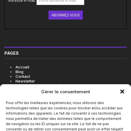
Adresse e-mail:
PAGES
Accueil
Blog
Contact
Newsletter
Politique de cookies (UE)
Gérer le consentement
Pour offrir les meilleures expériences, nous utilisons des
technologies telles que les cookies pour stocker et/ou accéder aux
LES BONNES ADRESSES EN VIDÉO SUR INSTAGRAM
informations des appareils. Le fait de consentir à ces technologies
nous permettra de traiter des données telles que le comportement
de navigation ou les ID uniques sur ce site. Le fait de ne pas
consentir ou de retirer son consentement peut avoir un effet négatif