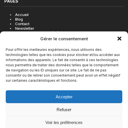
PAGES
Accueil
Blog
Contact
Newsletter
Politique de cookies (UE)
Gérer le consentement
Pour offrir les meilleures expériences, nous utilisons des
technologies telles que les cookies pour stocker et/ou accéder aux
LES BONNES ADRESSES EN VIDÉO SUR INSTAGRAM
informations des appareils. Le fait de consentir à ces technologies
nous permettra de traiter des données telles que le comportement
de navigation ou les ID uniques sur ce site. Le fait de ne pas
consentir ou de retirer son consentement peut avoir un effet négatif
sur certaines caractéristiques et fonctions.
Accepter
Refuser
Voir les préférences
© Copyright 2026, Tous droits réservés